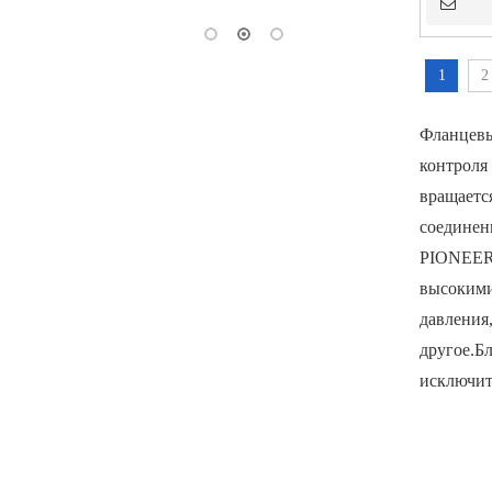
1
2
Фланцевы
контроля
вращаетс
соединен
PIONEER 
высокими
давления
другое.Б
исключит