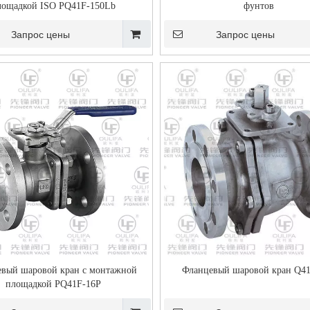
лощадкой ISO PQ41F-150Lb
фунтов
Запрос цены
Запрос цены
аровой кран резервуара с
вый шаровой кран с монтажной
Фланцевый шаровой кран Q4
площадкой PQ41F-16P
ым штоком XGQ41F-16P