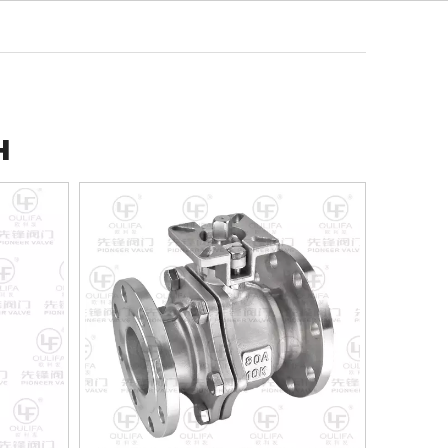
Pусский
идео
Новости
Контакт
н