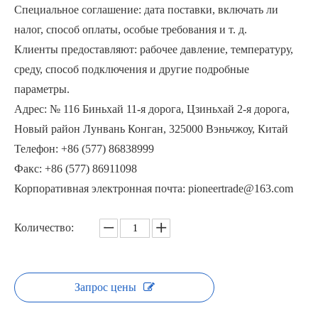
Специальное соглашение: дата поставки, включать ли
налог, способ оплаты, особые требования и т. д.
Клиенты предоставляют: рабочее давление, температуру,
среду, способ подключения и другие подробные
параметры.
Кованый шаровой клапан вафельного типа для порошка высокого давления
Вафельные шаровые краны высокого давления Фармацевтические заводы
Адрес: № 116 Биньхай 11-я дорога, Цзиньхай 2-я дорога,
Новый район Лунвань Конган, 325000 Вэньчжоу, Китай
Телефон: +86 (577) 86838999
Факс: +86 (577) 86911098
Корпоративная электронная почта: pioneertrade@163.com
Количество:
Запрос цены
Шаровой кран вафельного типа, высокая производительность
Вафельный шаровой кран высокого давления