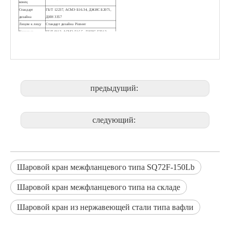
конец
Стандарт
ГБ/Т 12237, АСМЭ Б16.34, ДЖИС Б2071,
дизайна
ДИН 3357
Лицом к лицу
Стандарт дизайна Pioneer
Концевое
ГБ/Т 9113, АСМЭ Б16.5, ДЖИС Б2212,
соединение
ДИН 2542
Проверка и
ГБ/Т 26480, API 598, JIS B2003, DIN 3230
испытание
Рабочее
Рукоятка, червячная передача, сигнальный,
устройство
пневматический, электропривод
1) Конструкция корпуса из двух частей
DN125-DN200
предыдущий:
2) Отверстие фланца может быть резьбовым
или сквозным.
Особенность
3) Дополнительный O-порт, V-порт,
дизайна
изогнутый порт, прямоугольный порт
следующий:
4) Дополнительное антистатическое
устройство
5) Дизайн по требованию заказчика.
Вафельный тонкий шаровой кран с креплением ISO 5211 PSQ72F DN80
Фланцевый шаровой клапан вафельного типа с прокладкой ISO
Шаровой кран межфланцевого типа SQ72F-150Lb
Шаровой кран межфланцевого типа на складе
Шаровой кран из нержавеющей стали типа вафли