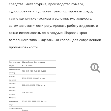
средства, металлургия, производство бумаги,
судостроение и т. д. могут транспортировать среду,
такую ​​​​как мягкие частицы и волокнистую жидкость,
затем автоматически регулировать работу жидкости, а
также использовать ее в вакууме.Шаровой кран
Интеллектуальный высокоскоростной шаровой клапан вафельного типа
Пневматический компактный шаровой клапан
вафельного типа – идеальный клапан для современной
промышленности.
Тип продукта
Шаровой кран
Тип пластины
Модель
SQ72F-150Lb
Номинальный
NPS 3/8'~NPS 8' (Ду10~Ду200)
диаметр
Рабочее
PN16~PN160, 150–600 фунтов
давление
Материал
ВКБ, CF8, CF8M, CF3M и т. д.
корпуса
Материал
304, 316, 316Л
отделки
Материал
уплотнения
ПТФЭ, PPL, RTFE, PEEK и т. д.
седла
Пневматический шаровой клапан короткого замыкания
Взрывозащищенный электрический шаровой кран DIN с фланцем
Соединительный
Фланец