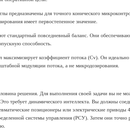
углы предназначены для точного конического микроконтр
озирования имеет первостепенное значение.
ют стандартный повседневный баланс. Они обеспечиваю
опускную способность.
л максимизирует коэффициент потока (Cv). Он идеально
штабной модуляции потока, а не микродозирования.
оловина решения. Для выполнения своей задачи вы не мо
то требует динамического интеллекта. Вы должны соед
вматические позиционеры или электрические приводы 4
еделенной системы управления (РСУ). Затем они точно р
ию.