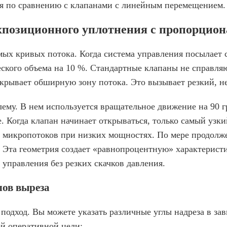
ия по сравнению с клапанами с линейным перемещением.
ухпозиционного уплотнения с пропорцио
ых кривых потока. Когда система управления посылает с
кого объема на 10 %. Стандартные клапаны не справляют
ткрывает обширную зону потока. Это вызывает резкий, 
лему. В нем используется вращательное движение на 90 г
. Когда клапан начинает открываться, только самый узк
 микропотоков при низких мощностях. По мере продолже
Эта геометрия создает «равнопроцентную» характеристи
управления без резких скачков давления.
лов выреза
подход. Вы можете указать различные углы надреза в з
й оперативной цели: