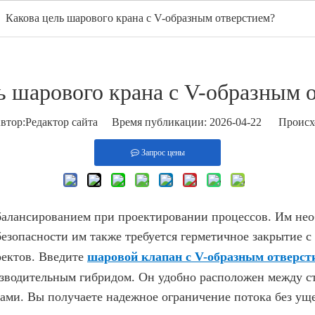
/
Какова цель шарового крана с V-образным отверстием?
ом
Продукты
ГОРЯЧИЙ
О нас
Приложение
в
ь шарового крана с V-образным 
ор:Pедактор сайта Время публикации: 2026-04-22 Происх
Запрос цены
алансированием при проектировании процессов. Им необ
езопасности им также требуется герметичное закрытие с 
оектов. Введите
шаровой клапан с V-образным отверс
оизводительным гибридом. Он удобно расположен между
и. Вы получаете надежное ограничение потока без уще