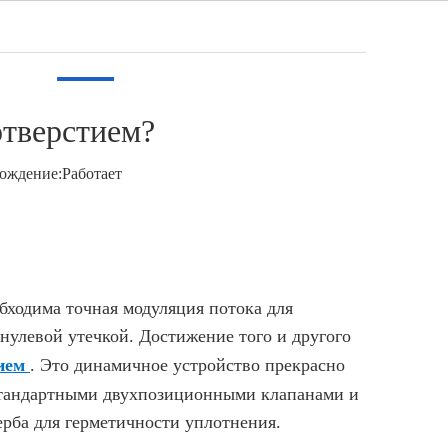
Pусский
идео
Новости
Контакт
отверстием?
ождение:
Работает
ходима точная модуляция потока для
нулевой утечкой. Достижение того и другого
тием
. Это динамичное устройство прекрасно
 стандартными двухпозиционными клапанами и
рба для герметичности уплотнения.