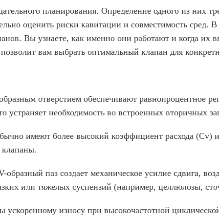
щательного планирования. Определение одного из них тр
ельно оценить риски кавитации и совместимость сред. В
панов. Вы узнаете, как именно они работают и когда их
 позволит вам выбрать оптимальный клапан для конкретн
образным отверстием обеспечивают равнопроцентное рег
то устраняет необходимость во встроенных вторичных за
бычно имеют более высокий коэффициент расхода (Cv) и
 клапаны.
V-образный паз создает механическое усилие сдвига, возд
зких или тяжелых суспензий (например, целлюлозы, сто
ы ускоренному износу при высокочастотной циклической