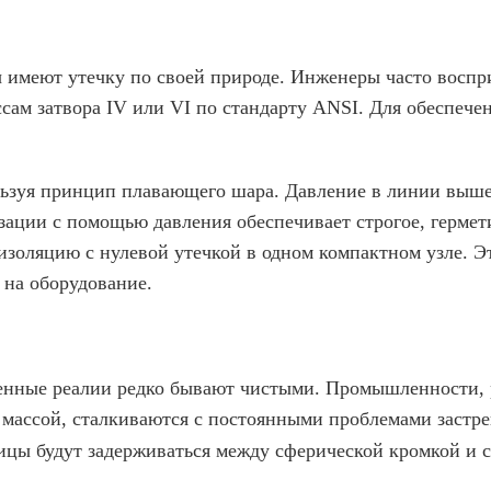
имеют утечку по своей природе. Инженеры часто воспри
ам затвора IV или VI по стандарту ANSI. Для обеспече
льзуя принцип плавающего шара. Давление в линии выше
изации с помощью давления обеспечивает строгое, герме
золяцию с нулевой утечкой в ​​одном компактном узле. 
 на оборудование.
енные реалии редко бывают чистыми. Промышленности, 
массой, сталкиваются с постоянными проблемами застре
ицы будут задерживаться между сферической кромкой и с