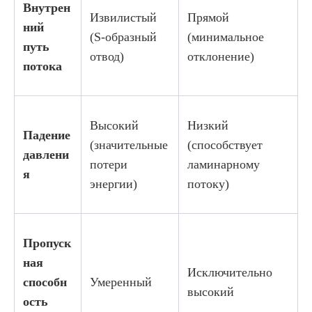
Внутрен
Извилистый
Прямой
ний
(S-образный
(минимальное
путь
отвод)
отклонение)
потока
Высокий
Низкий
Падение
(значительные
(способствует
давлени
потери
ламинарному
я
энергии)
потоку)
Пропуск
ная
Исключительно
способн
Умеренный
высокий
ость