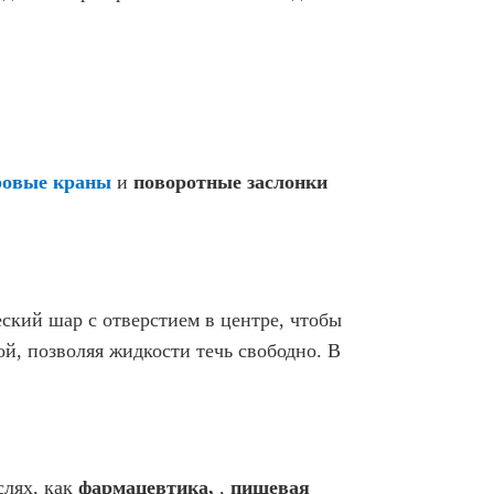
овые краны
и
поворотные заслонки
ский шар с отверстием в центре, чтобы
ой, позволяя жидкости течь свободно. В
слях, как
фармацевтика,
,
пищевая