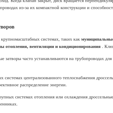
оход. Когда клапан закрыт, диск вращается перпендикул
опроводах из-за их компактной конструкции и способнос
творов
 крупномасштабных системах, таких как
муниципальные
мы отопления, вентиляции и кондиционирования
. Клю
ые затворы часто устанавливаются на трубопроводах дл
ых системах централизованного теплоснабжения дроссел
фективное распределение энергии.
крупных системах отопления или охлаждения дроссельные
менниках.