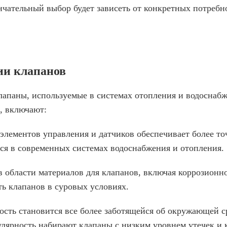
нчательный выбор будет зависеть от конкретных потреб
ии клапанов
клапаны, используемые в системах отопления и водоснаб
, включают:
элементов управления и датчиков обеспечивает более т
ся в современных системах водоснабжения и отопления.
в области материалов для клапанов, включая коррозионн
ь клапанов в суровых условиях.
сть становится все более заботящейся об окружающей с
ярность набирают клапаны с низким уровнем утечек и к