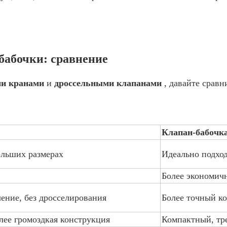
бабочки: сравнение
и кранами
и
дроссельными клапанами
, давайте срав
Клапан-бабочк
ольших размерах
Идеально подхо
Более экономичн
ение, без дросселирования
Более точный ко
олее громоздкая конструкция
Компактный, тр