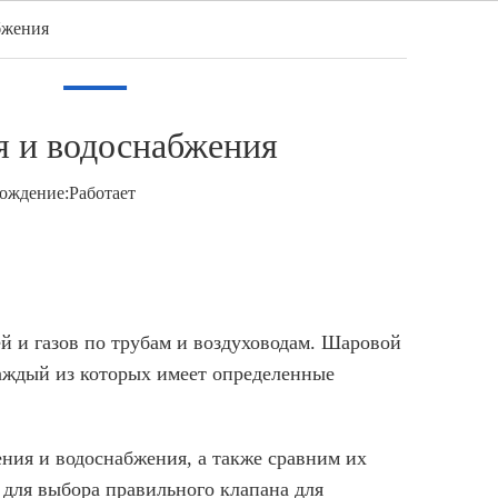
бжения
Pусский
идео
Новости
Контакт
я и водоснабжения
ождение:
Работает
й и газов по трубам и воздуховодам. Шаровой
каждый из которых имеет определенные
ния и водоснабжения, а также сравним их
для выбора правильного клапана для