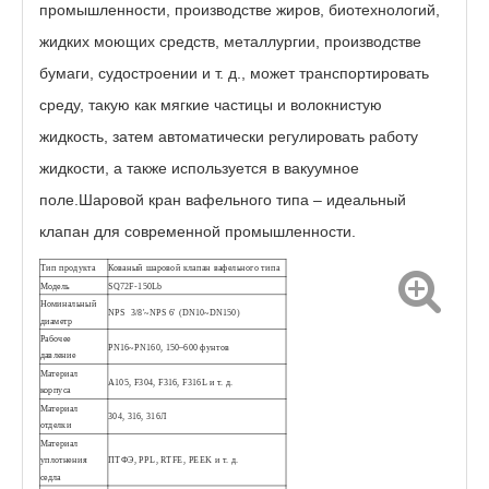
промышленности, производстве жиров, биотехнологий,
жидких моющих средств, металлургии, производстве
бумаги, судостроении и т. д., может транспортировать
среду, такую ​​как мягкие частицы и волокнистую
жидкость, затем автоматически регулировать работу
Интеллектуальный высокоскоростной шаровой клапан вафельного типа
Пневматический компактный шаровой клапан
жидкости, а также используется в вакуумное
поле.Шаровой кран вафельного типа – идеальный
клапан для современной промышленности.
Тип продукта
Кованый шаровой клапан вафельного типа
Модель
SQ72F-150Lb
Номинальный
NPS 3/8'~NPS 6' (DN10~DN150)
диаметр
Рабочее
PN16~PN160, 150–600 фунтов
давление
Материал
A105, F304, F316, F316L и т. д.
корпуса
Материал
304, 316, 316Л
отделки
Материал
уплотнения
ПТФЭ, PPL, RTFE, PEEK и т. д.
Пневматический шаровой клапан короткого замыкания
Взрывозащищенный электрический шаровой кран DIN с фланцем
седла