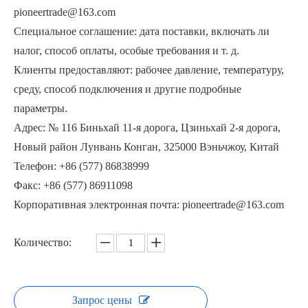
pioneertrade@163.com
Специальное соглашение: дата поставки, включать ли
налог, способ оплаты, особые требования и т. д.
Клиенты предоставляют: рабочее давление, температуру,
среду, способ подключения и другие подробные
Кованый шаровой клапан вафельного типа для порошка высокого давления
Вафельные шаровые краны высокого давления Фармацевтические заводы
параметры.
Адрес: № 116 Биньхай 11-я дорога, Цзиньхай 2-я дорога,
Новый район Лунвань Конган, 325000 Вэньчжоу, Китай
Телефон: +86 (577) 86838999
Факс: +86 (577) 86911098
Корпоративная электронная почта: pioneertrade@163.com
Количество:
Шаровой кран вафельного типа, высокая производительность
Вафельный шаровой кран высокого давления
Запрос цены