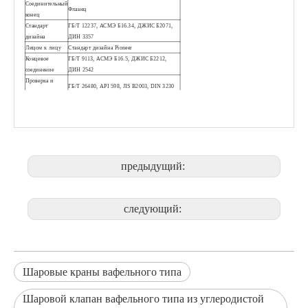
Соединительный
Фланец
конец
Стандарт
ГБ/Т 12237, АСМЭ Б16.34, ДЖИС Б2071,
дизайна
ДИН 3357
Лицом к лицу
Стандарт дизайна Pioneer
Концевое
ГБ/Т 9113, АСМЭ Б16.5, ДЖИС Б2212,
соединение
ДИН 2542
Проверка и
ГБ/Т 26480, API 598, JIS B2003, DIN 3230
испытание
Операционное
Рукоятка, червячная передача, сигнальный,
устройство
пневматический, электропривод
1) Опциональный цельный моноблочный
или двухсекционный разделенный корпус.
2) Отверстие во фланце может быть
резьбовым или сквозным.
Особенность
предыдущий:
3) Дополнительный O-порт, V-порт,
дизайна
изогнутый порт, прямоугольный порт
Вафельный тонкий шаровой кран с креплением ISO 5211 PSQ72F DN80
Фланцевый шаровой клапан вафельного типа с прокладкой ISO
4) Дополнительное антистатическое
устройство
следующий:
5) Дизайн по требованию заказчика.
Шаровые краны вафельного типа
Шаровой клапан вафельного типа из углеродистой