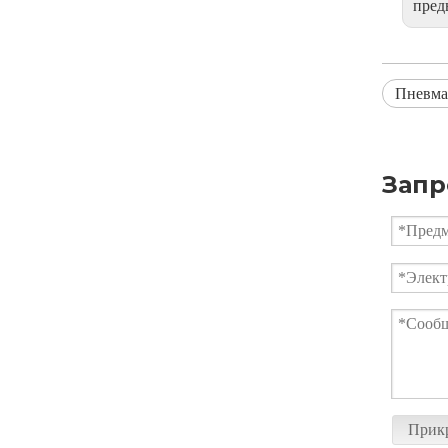
пре
Пневма
Запр
Кованый шаровой кран вафельного типа для высокого давления
Прик