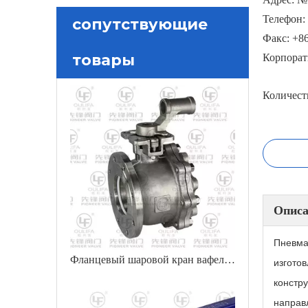
Телефон: 
сопутствующие
Факс: +86
товары
Корпорат
Количест
Описа
Пневма
Фланцевый шаровой кран вафельного типа на короткое расстояние
изгото
констр
направ