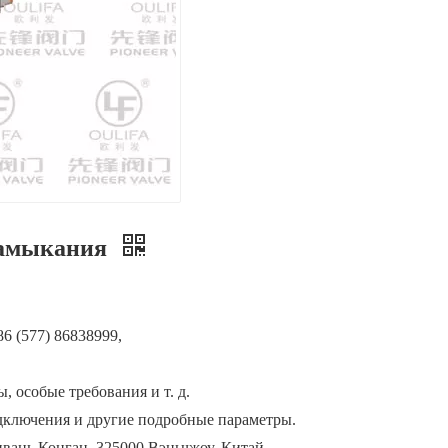
замыкания
6 (577) 86838999,
, особые требования и т. д.
одключения и другие подробные параметры.
нвань Конган, 325000 Вэньчжоу, Китай