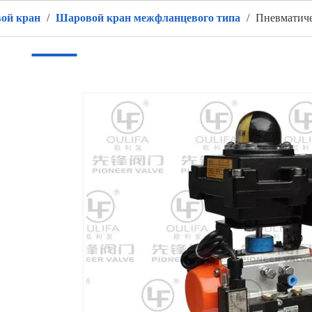
ой кран
/
Шаровой кран межфланцевого типа
/
Пневматиче
ом
Продукты
ГОРЯЧИЙ
О нас
Приложение
в