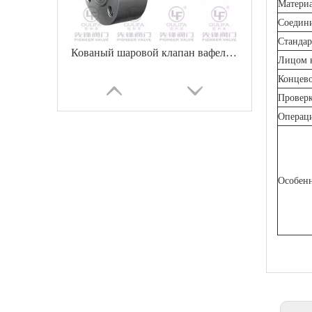
Материа
Соедин
Стандар
Кованый шаровой клапан вафельного типа с длительным сроком службы
Лицом 
Концево
Проверк
Операци
Особенн
Компактный шаровой клапан вафельного типа с цельной конструкцией