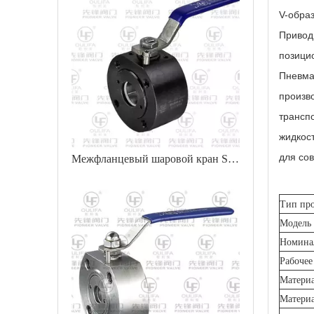
V-образ
Привод
позици
Пневма
произво
транспо
жидкос
для со
Межфланцевый шаровой кран SQ72F-150LbC
Тип про
Модель
Номина
Рабочее
Материа
Материа