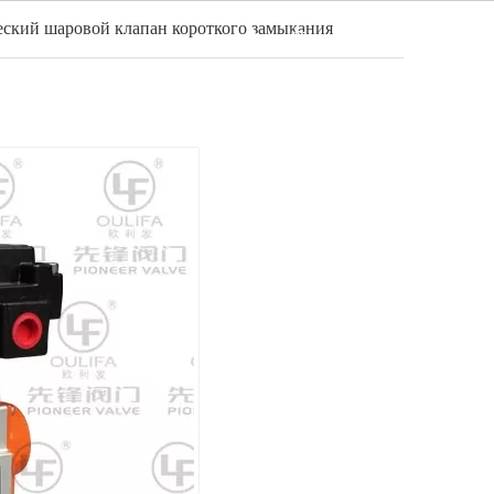
ский шаровой клапан короткого замыкания
Pусский
идео
Новости
Контакт