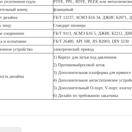
л уплотнения седла
PTFE, PPL, RTFE, PEEK или металлическое 
ительный конец
фланцевый
т дизайна
ГБ/Т 12237, АСМЭ Б16.34, ДЖИС Б2071, 
к лицу
Стандарт пионера
е соединение
ГБ/Т 9113, АСМЭ Б16.5, ДЖИС Б2212, ДИ
а и испытание
ГБ/Т 26480, API 598, JIS B2003, DIN 3230
онное устройство
электрический привод
1) Корпус для литья под давлением
2) Противовыбросовой шток
3) Дополнительная платформа для прямого
ость дизайна
4) Дополнительное антистатическое устрой
5) Дополнительный O-порт, V-порт, изогн
6) Дизайн по требованию заказчика