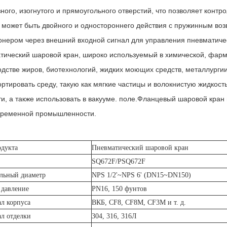
ного, изогнутого и прямоугольного отверстий, что позволяет контро
 может быть двойного и одностороннего действия с пружинным воз
онером через внешний входной сигнал для управления пневматиче
тический шаровой кран, широко используемый в химической, фар
дстве жиров, биотехнологий, жидких моющих средств, металлургии,
ртировать среду, такую ​​как мягкие частицы и волокнистую жидкост
ти, а также использовать в вакууме. поле.Фланцевый шаровой кра
временной промышленности.
дукта
Пневматический шаровой кран
SQ672F/PSQ672F
льный диаметр
NPS 1/2'~NPS 6' (DN15~DN150)
 давление
PN16, 150 фунтов
л корпуса
ВКБ, CF8, CF8M, CF3M и т. д.
л отделки
304, 316, 316Л