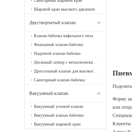
Санитарный шаровой кран
Шаровой кран высокого давления
Двустворчатый клапан
Клапан-бабочка вафельного типа
Фланцевый клапан-бабочка
Надувной клапан-бабочка
Дисковый затвор с металлическим седлом
Дроссельный клапан для высокотемпературной вентиляции
Пневм
Санитарный клапан-бабочка
Поделитьс
Вакуумный клапан
Форму за
Вакуумный угловой клапан
или отпр
Специальн
Вакуумный клапан бабочки
Клиенты 
Вакуумный шаровой кран
Адрес: №