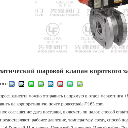
атический шаровой клапан короткого 
я с:
проса клиента можно отправить напрямую в отдел маркетинга +8
авить на корпоративную почту pioneertrade@163.com
ое соглашение: дата поставки, включать ли налог, способ оплаты
предоставляют: рабочее давление, температуру, среду, способ п
 116 Биньхай 11-я дорога, Цзиньхай 2-я дорога, Новый район Лу