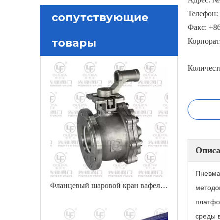
Телефон: 
сопутствующие
Факс: +86
товары
Корпорат
Количест
Описа
Пневма
Фланцевый шаровой кран вафельного типа на короткое расстояние
методо
платфо
среды 