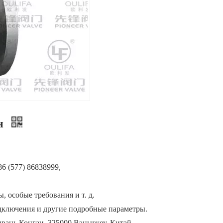
н
6 (577) 86838999,
, особые требования и т. д.
одключения и другие подробные параметры.
нвань Конган, 325000 Вэньчжоу, Китай