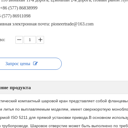
+86 (577) 86838999
 (577) 86911098
ивная электронная почта: pioneertrade@163.com
во:
Запрос цены
ние продукта
тический компактный шаровой кран представляет собой фланцевый
м литья по выплавляемым моделям, имеет сверхкороткую монобло
рмой ISO 5211 для прямой установки привода.В основном использу
в трубопроводе. Шаровое отверстие может быть выполнено по требо