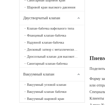
Санитарный шаровой кран
Шаровой кран высокого давления
Двустворчатый клапан
Клапан-бабочка вафельного типа
Фланцевый клапан-бабочка
Надувной клапан-бабочка
Дисковый затвор с металлическим седлом
Дроссельный клапан для высокотемпературной вентиляции
Пневм
Санитарный клапан-бабочка
Поделитьс
Вакуумный клапан
Форму за
Вакуумный угловой клапан
или отпр
Специальн
Вакуумный клапан бабочки
Клиенты 
Вакуумный шаровой кран
Адрес: №