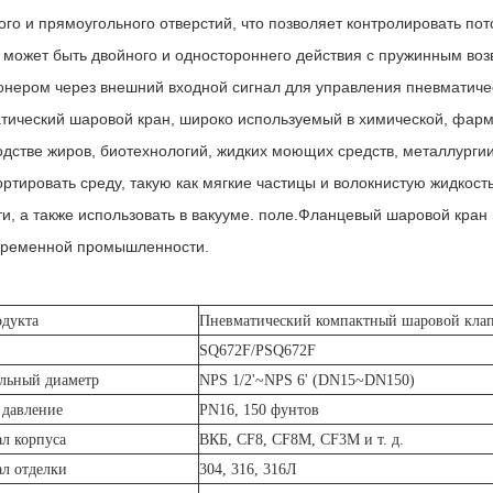
ого и прямоугольного отверстий, что позволяет контролировать пот
 может быть двойного и одностороннего действия с пружинным воз
онером через внешний входной сигнал для управления пневматиче
тический шаровой кран, широко используемый в химической, фар
дстве жиров, биотехнологий, жидких моющих средств, металлургии,
ртировать среду, такую ​​как мягкие частицы и волокнистую жидкост
ти, а также использовать в вакууме. поле.Фланцевый шаровой кра
временной промышленности.
дукта
Пневматический компактный шаровой кла
SQ672F/PSQ672F
льный диаметр
NPS 1/2'~NPS 6' (DN15~DN150)
 давление
PN16, 150 фунтов
л корпуса
ВКБ, CF8, CF8M, CF3M и т. д.
л отделки
304, 316, 316Л