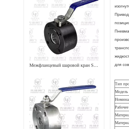
изогнут
Привод
позици
Пневма
произво
транспо
жидкос
для со
Межфланцевый шаровой кран SQ72F-150LbC
Тип про
Модель
Номина
Рабочее
Материа
Материа