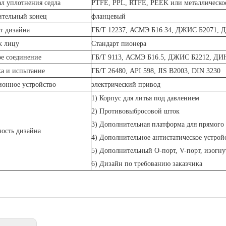
л уплотнения седла
PTFE, PPL, RTFE, PEEK или металлическое 
ительный конец
фланцевый
т дизайна
ГБ/Т 12237, АСМЭ Б16.34, ДЖИС Б2071, 
к лицу
Стандарт пионера
е соединение
ГБ/Т 9113, АСМЭ Б16.5, ДЖИС Б2212, ДИ
а и испытание
ГБ/Т 26480, API 598, JIS B2003, DIN 3230
онное устройство
электрический привод
1) Корпус для литья под давлением
2) Противовыбросовой шток
3) Дополнительная платформа для прямого
ость дизайна
4) Дополнительное антистатическое устрой
5) Дополнительный O-порт, V-порт, изогн
6) Дизайн по требованию заказчика