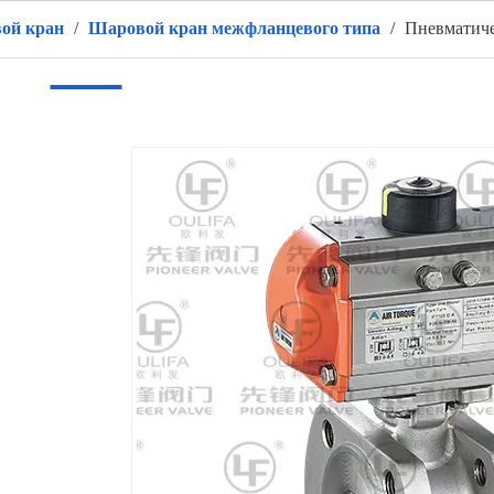
ой кран
/
Шаровой кран межфланцевого типа
/
Пневматиче
ом
Продукты
ГОРЯЧИЙ
О нас
Приложение
в