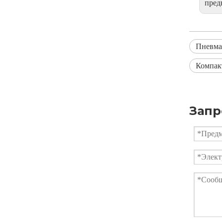
пре
Пневма
Компак
Запр
Кованый шаровой кран вафельного типа для высокого давления