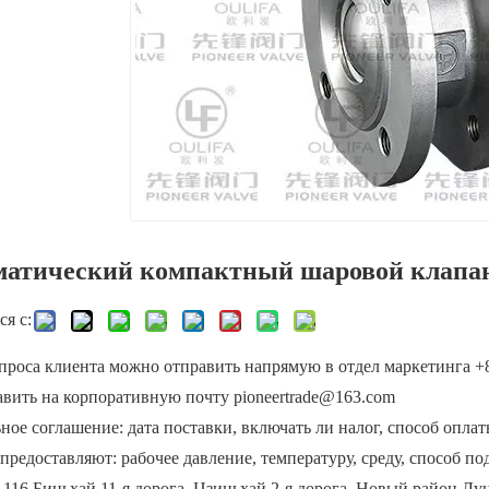
атический компактный шаровой клапа
я с:
проса клиента можно отправить напрямую в отдел маркетинга +8
авить на корпоративную почту pioneertrade@163.com
ое соглашение: дата поставки, включать ли налог, способ оплаты
предоставляют: рабочее давление, температуру, среду, способ п
 116 Биньхай 11-я дорога, Цзиньхай 2-я дорога, Новый район Лу